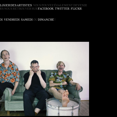
LOGER DES ARTISTES
. VOUS POUVEZ ÉGALEMENT DEVENIR
OURS NOUS RETROUVER SUR
FACEBOOK
,
TWITTER
,
FLICKR
,
DI
,
VENDREDI
,
SAMEDI
OU
DIMANCHE
!