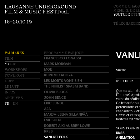
LAUSANNE UNDERGROUND
COMME CHAQUE
MEMBRE DE L
FILM & MUSIC FESTIVAL
YOUTUBE
ET
I
16–20.10.19
TÉLÉCHARGEZ
VANL
PALMARES
PROGRAMME PAR JOUR
FRANCESCO FONASSI
FILM
MARK MORGAN
MUSIC
MOE
WORKSHOPS
Suède
KURUMI KADOYA
POWER OFF
LES MORTS VONT BIEN
L'OFF
18.10, 01:45
THE NIHILIST SPASM BAND
LE LUFF
OLIVIA BLOCK
Que seraient dev
INFOS
l’époque? Ajout
JOHN BENCE
ARCHIVES
veine du réalis
ERIC LUNDE
Ce trio suédois
FR
EN
percussions et 
AJA
chanson folklori
MARJA-LEENA SILLANPÄÄ
Danse et ceux q
EVICSHEN
boîtes à rythme
ROBERT AIKI AUBREY LOWE
VOUS POURRI
RKSS
RKSS
VANLIGT FOLK
ANIMATION