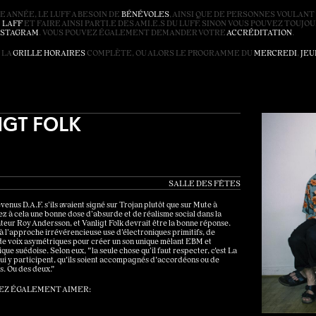
 ANNÉE, LE LUFF A BESOIN DE
BÉNÉVOLES
, AINSI QUE DE PERSONNES VOULANT
E
LAFF
ET FAIRE AINSI PARTI.E DES AMI.E.S DU LUFF. SINON VOUS POUVEZ TOUJ
NSTAGRAM
. VOUS POUVEZ ÉGALEMENT DEMANDER VOTRE
ACCRÉDITATION
.
 LA
GRILLE HORAIRES
COMPLÈTE, OU ALORS LE PROGRAMME DU
MERCREDI
,
JEU
IGT FOLK
SALLE DES FÊTES
enus D.A.F. s’ils avaient signé sur Trojan plutôt que sur Mute à
ez à cela une bonne dose d’absurde et de réalisme social dans la
ateur Roy Andersson, et Vanligt Folk devrait être la bonne réponse.
 à l’approche irrévérencieuse use d’électroniques primitifs, de
de voix asymétriques pour créer un son unique mêlant EBM et
que suédoise. Selon eux, "la seule chose qu’il faut respecter, c'est La
ui y participent, qu'ils soient accompagnés d'accordéons ou de
s. Ou des deux."
EZ ÉGALEMENT AIMER: