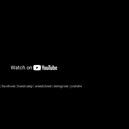
|
facebook
|
bandcamp
|
soundcloud
|
instagram
|
youtube