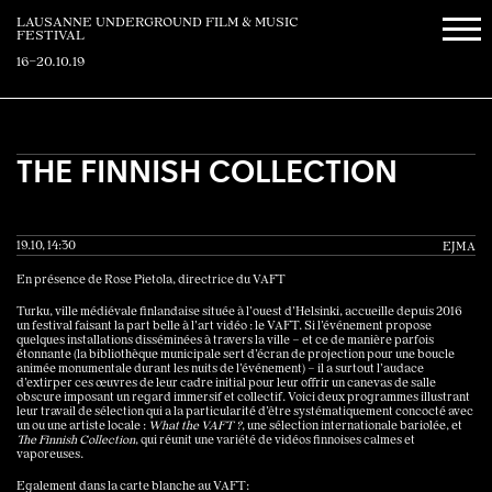
LAUSANNE UNDERGROUND FILM & MUSIC
FESTIVAL
16–20.10.19
THE FINNISH COLLECTION
19.10, 14:30
EJMA
En présence de Rose Pietola, directrice du VAFT
Turku, ville médiévale finlandaise située à l’ouest d’Helsinki, accueille depuis 2016
un festival faisant la part belle à l’art vidéo : le VAFT. Si l’événement propose
quelques installations disséminées à travers la ville – et ce de manière parfois
étonnante (la bibliothèque municipale sert d’écran de projection pour une boucle
animée monumentale durant les nuits de l’événement) – il a surtout l’audace
d’extirper ces œuvres de leur cadre initial pour leur offrir un canevas de salle
obscure imposant un regard immersif et collectif. Voici deux programmes illustrant
leur travail de sélection qui a la particularité d’être systématiquement concocté avec
un ou une artiste locale :
What the VAFT ?
, une sélection internationale bariolée, et
The Finnish Collection
, qui réunit une variété de vidéos finnoises calmes et
vaporeuses.
Egalement dans la carte blanche au VAFT: